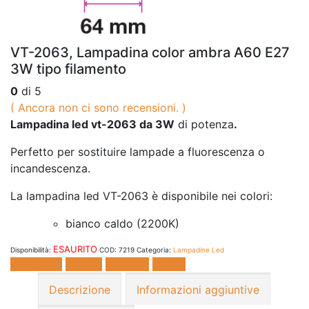
VT-2063, Lampadina color ambra A60 E27
3W tipo filamento
0
di 5
( Ancora non ci sono recensioni. )
Lampadina led vt-2063 da 3W
di potenza
.
Perfetto per sostituire lampade a fluorescenza o
incandescenza.
La lampadina led VT-2063 è disponibile nei colori:
bianco caldo (2200K)
ESAURITO
Disponibilità:
COD:
7219
Categoria:
Lampadine Led
Facebook
Twitter
LinkedIn
E-mail
Descrizione
Informazioni aggiuntive