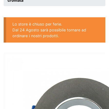
cromata
Lo store è chiuso per ferie.
Dal 24 Agosto sarà possibile tornare ad
ordinare i nostri prodotti.