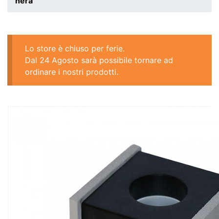
nera
Lo store è chiuso per ferie.
Dal 24 Agosto sarà possibile tornare ad
ordinare i nostri prodotti.