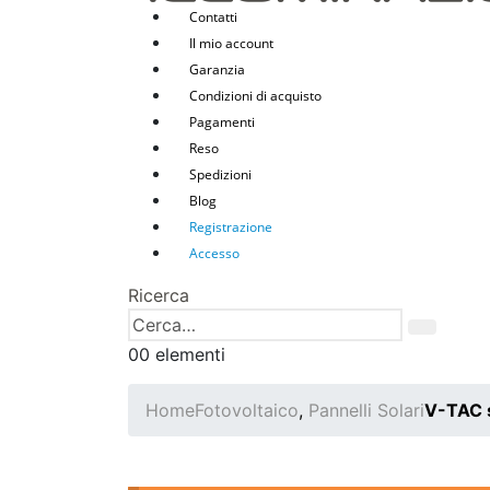
Contatti
Il mio account
Garanzia
Condizioni di acquisto
Pagamenti
Reso
Spedizioni
Blog
Registrazione
Accesso
Ricerca
0
0 elementi
Home
Fotovoltaico
,
Pannelli Solari
V-TAC s