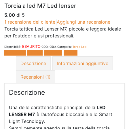
Torcia a led M7 Led lenser
5.00
di 5
1
recensione del cliente
|
Aggiungi una recensione
Torcia tattica Led Lenser M7, piccola e leggera ideale
per l’outdoor e usi professionali.
ESAURITO
Disponibilità:
COD:
0564
Categoria:
Torce Led
Facebook
Twitter
LinkedIn
E-mail
Descrizione
Informazioni aggiuntive
Recensioni (1)
Descrizione
Una delle caratteristiche principali della
LED
LENSER M7
è l’autofocus bloccabile e lo Smart
Light Tecnology.
Semplicemente agendo sulla testa della torcia