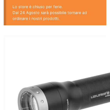
Lo store è chiuso per ferie.
Dal 24 Agosto sarà possibile tornare ad
ordinare i nostri prodotti.