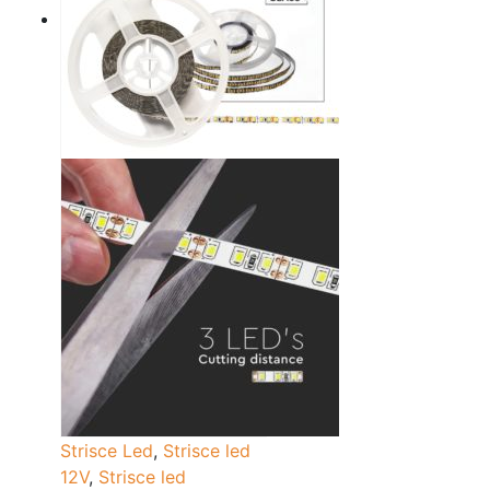
Strisce Led
,
Strisce led
12V
,
Strisce led