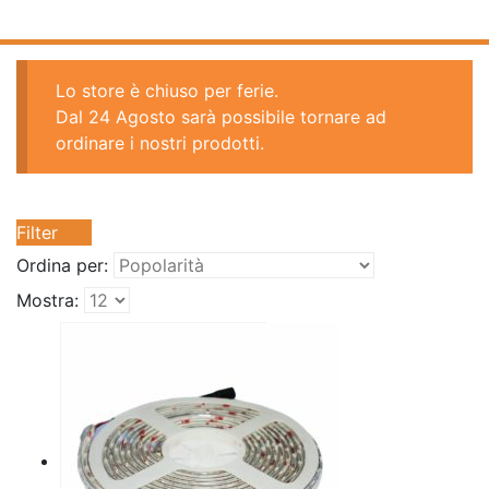
Lo store è chiuso per ferie.
Dal 24 Agosto sarà possibile tornare ad
ordinare i nostri prodotti.
Filter
Ordina per:
Mostra: