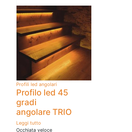
Profili led angolari
Profilo led 45
gradi
angolare TRIO
Leggi tutto
Occhiata veloce