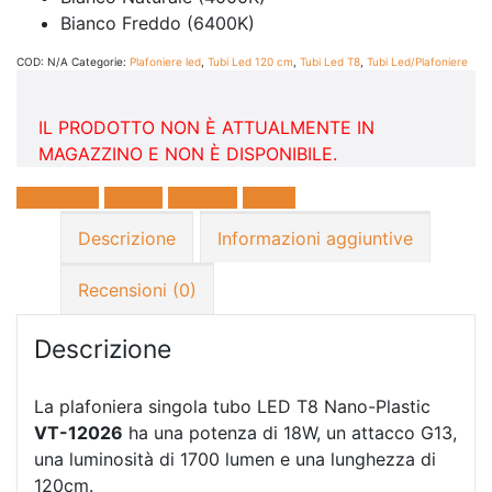
Bianco Freddo (6400K)
COD:
N/A
Categorie:
Plafoniere led
,
Tubi Led 120 cm
,
Tubi Led T8
,
Tubi Led/Plafoniere
IL PRODOTTO NON È ATTUALMENTE IN
MAGAZZINO E NON È DISPONIBILE.
Facebook
Twitter
LinkedIn
E-mail
Descrizione
Informazioni aggiuntive
Recensioni (0)
Descrizione
La plafoniera singola tubo LED T8 Nano-Plastic
VT-12026
ha una potenza di 18W, un attacco G13,
una luminosità di 1700 lumen e una lunghezza di
120cm.