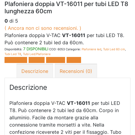
Plafoniera doppia VT-16011 per tubi LED T8
lunghezza 60cm
0
di 5
( Ancora non ci sono recensioni. )
Plafoniera doppia V-TAC
VT-16011
per tubi LED T8.
Può contenere 2 tubi led da 60cm.
7 DISPONIBILI
Disponibilità:
COD:
6053
Categorie:
Plafoniere led
,
Tubi Led 60 cm
,
Tubi Led T8
,
Tubi Led/Plafoniere
Facebook
Twitter
LinkedIn
E-mail
Descrizione
Recensioni (0)
Descrizione
Plafoniera doppia V-TAC
VT-16011
per tubi LED
T8. Può contenere 2 tubi led da 60cm. Corpo in
alluminio. Facile da montare grazie alla
connessione tramite morsetti a vite. Nella
confezione riceverete 2 viti per il fissaggio. Tubo