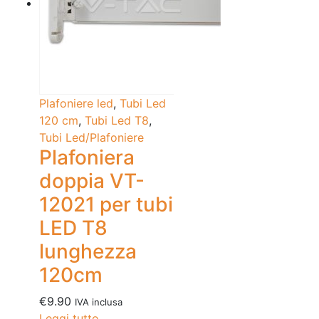
Plafoniere led
,
Tubi Led
120 cm
,
Tubi Led T8
,
Tubi Led/Plafoniere
Plafoniera
doppia VT-
12021 per tubi
LED T8
lunghezza
120cm
€
9.90
IVA inclusa
Leggi tutto