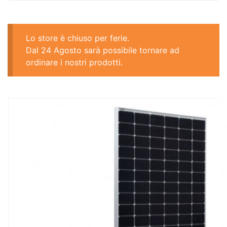
Lo store è chiuso per ferie.
Dal 24 Agosto sarà possibile tornare ad
ordinare i nostri prodotti.