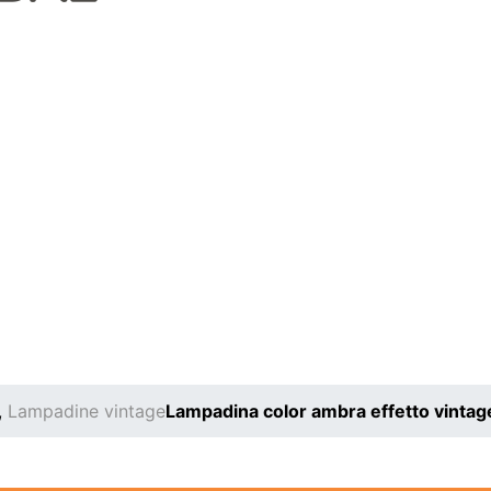
,
Lampadine vintage
Lampadina color ambra effetto vint