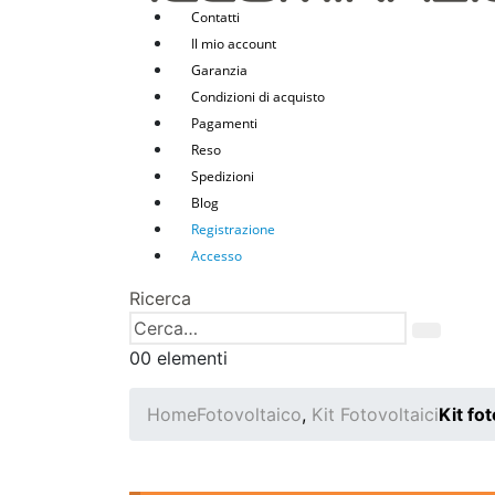
Contatti
Il mio account
Garanzia
Condizioni di acquisto
Pagamenti
Reso
Spedizioni
Blog
Registrazione
Accesso
Ricerca
0
0 elementi
Home
Fotovoltaico
,
Kit Fotovoltaici
Kit fo