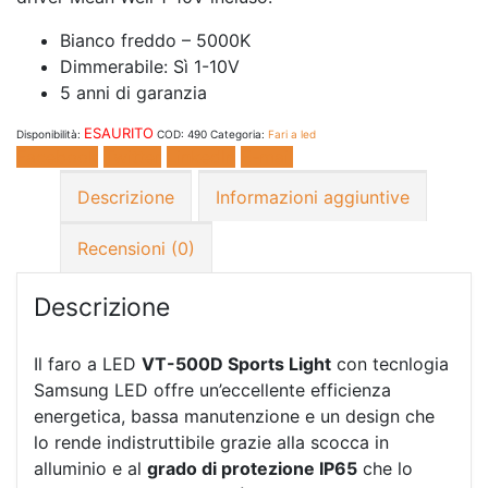
Bianco freddo – 5000K
Dimmerabile: Sì 1-10V
5 anni di garanzia
ESAURITO
Disponibilità:
COD:
490
Categoria:
Fari a led
Facebook
Twitter
LinkedIn
E-mail
Descrizione
Informazioni aggiuntive
Recensioni (0)
Descrizione
Il faro a LED
VT-500D Sports Light
con tecnlogia
Samsung LED offre un’eccellente efficienza
energetica, bassa manutenzione e un design che
lo rende indistruttibile grazie alla scocca in
alluminio e al
grado di protezione IP65
che lo