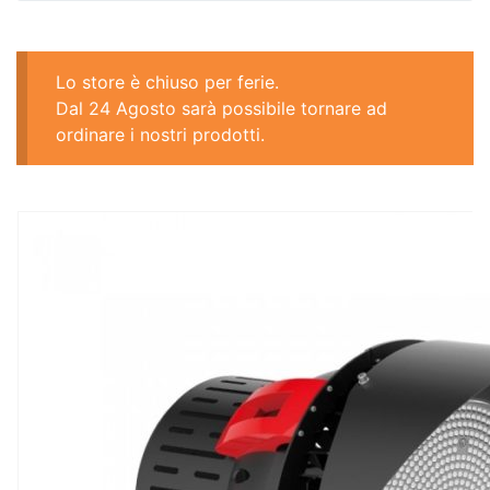
Lo store è chiuso per ferie.
Dal 24 Agosto sarà possibile tornare ad
ordinare i nostri prodotti.