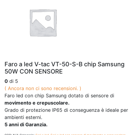
Faro a led V-tac VT-50-S-B chip Samsung
50W CON SENSORE
0
di 5
( Ancora non ci sono recensioni. )
Faro led con chip Samsung dotato di sensore di
movimento e crepuscolare.
Grado di protezione IP65 di conseguenza è ideale per
ambienti esterni.
5 anni di Garanzia.
COD:
N/A
Categorie:
Fari a led
,
Fari a led con sensore di movimento e crepuscolare