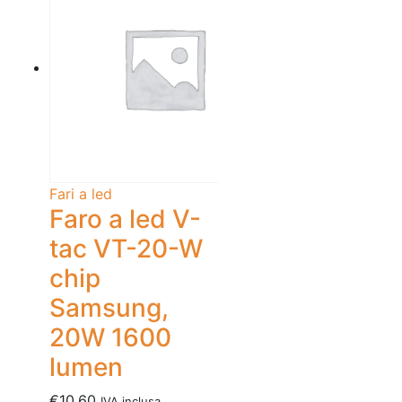
Fari a led
Faro a led V-
tac VT-20-W
chip
Samsung,
20W 1600
lumen
€
10.60
IVA inclusa