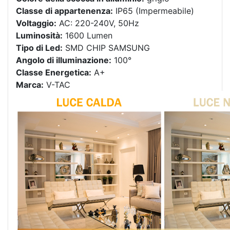
Classe di appartenenza:
IP65 (Impermeabile)
Voltaggio:
AC: 220-240V, 50Hz
Luminosità:
1600 Lumen
Tipo di Led:
SMD CHIP SAMSUNG
Angolo di illuminazione:
100°
Classe Energetica:
A+
Marca:
V-TAC