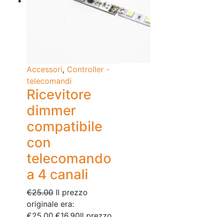
Accessori
,
Controller -
telecomandi
Ricevitore
dimmer
compatibile
con
telecomando
a 4 canali
€
25.00
Il prezzo
originale era:
€25.00.
€
16.90
Il prezzo