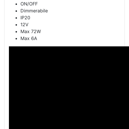
ON/OFF
Dimmerabile
IP20
12V
Max 72W
Max 6A