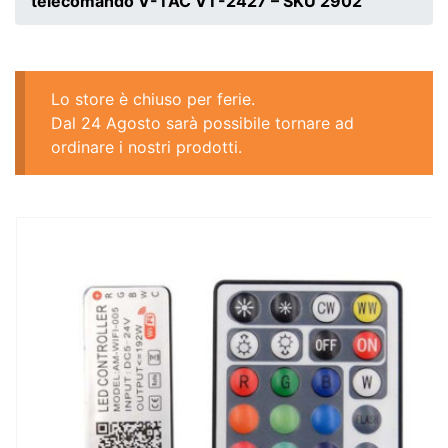
telecomando V-TAC VT-2427 – SKU 2902
Lo store è chiuso per ferie.
Dal 24 Agosto sarà possibile tornare ad
ordinare i nostri prodotti.