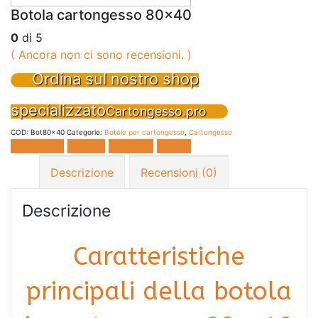
Botola cartongesso 80×40
0
di 5
( Ancora non ci sono recensioni. )
Ordina sul nostro shop
specializzato
Cartongesso.pro
COD:
Bot80x40
Categorie:
Botole per cartongesso
,
Cartongesso
Facebook
Twitter
LinkedIn
E-mail
Descrizione
Recensioni (0)
Descrizione
Caratteristiche
principali della botola