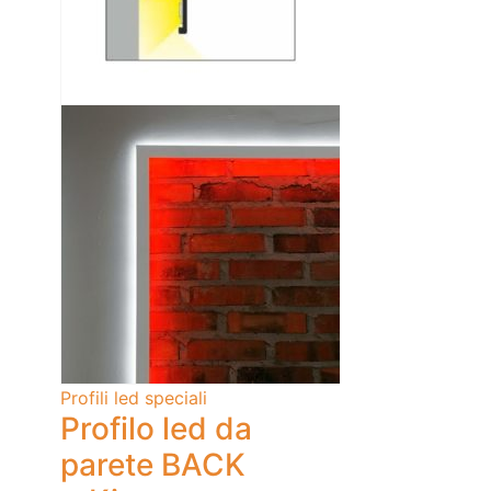
Profili led speciali
Profilo led da
parete BACK