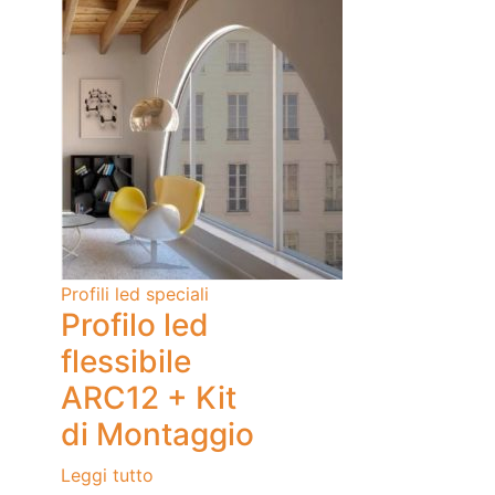
Profili led speciali
Profilo led
flessibile
ARC12 + Kit
di Montaggio
Leggi tutto