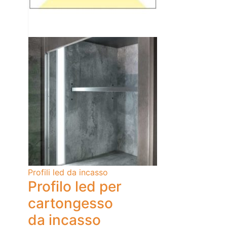
Profili led da incasso
Profilo led per
cartongesso
da incasso