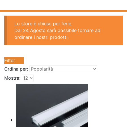
Lo store è chiuso per ferie.
Dal 24 Agosto sarà possibile tornare ad
ordinare i nostri prodotti.
Filter
Ordina per:
Mostra: