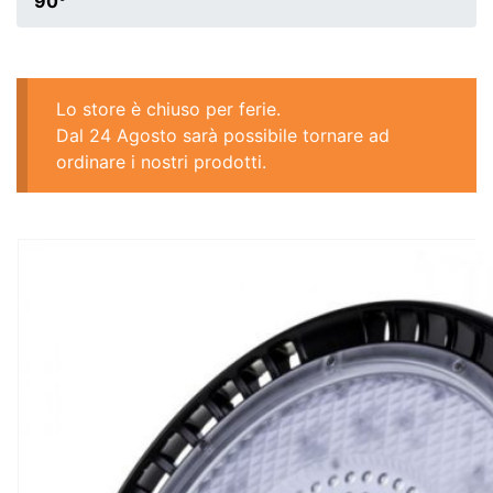
90°
Lo store è chiuso per ferie.
Dal 24 Agosto sarà possibile tornare ad
ordinare i nostri prodotti.