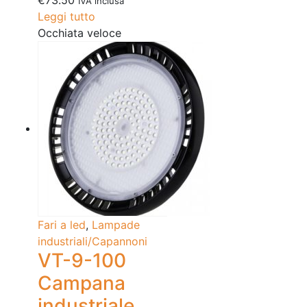
€
73.50
IVA inclusa
Leggi tutto
Occhiata veloce
Fari a led
,
Lampade
industriali/Capannoni
VT-9-100
Campana
industriale