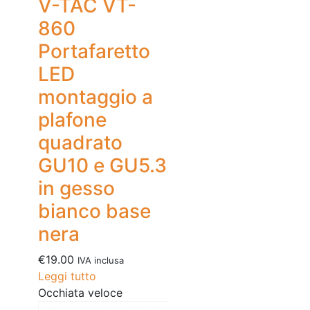
V-TAC VT-
860
Portafaretto
LED
montaggio a
plafone
quadrato
GU10 e GU5.3
in gesso
bianco base
nera
€
19.00
IVA inclusa
Leggi tutto
Occhiata veloce