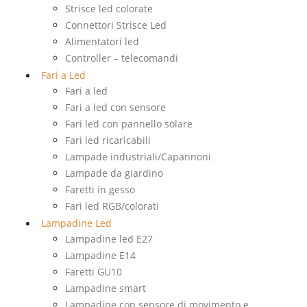
Strisce led colorate
Connettori Strisce Led
Alimentatori led
Controller – telecomandi
Fari a Led
Fari a led
Fari a led con sensore
Fari led con pannello solare
Fari led ricaricabili
Lampade industriali/Capannoni
Lampade da giardino
Faretti in gesso
Fari led RGB/colorati
Lampadine Led
Lampadine led E27
Lampadine E14
Faretti GU10
Lampadine smart
Lampadine con sensore di movimento e