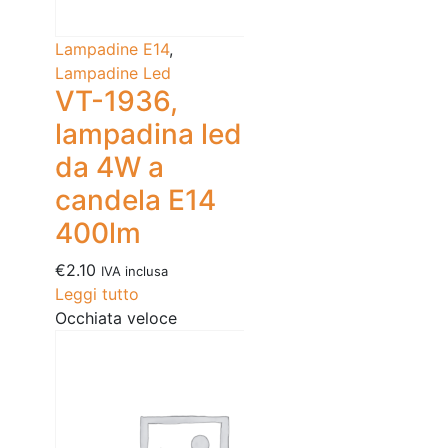
Lampadine E14
,
Lampadine Led
VT-1936,
lampadina led
da 4W a
candela E14
400lm
€
2.10
IVA inclusa
Leggi tutto
Occhiata veloce