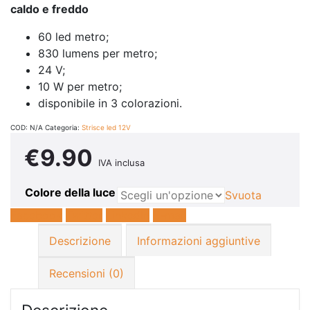
caldo e freddo
60 led metro;
830 lumens per metro;
24 V;
10 W per metro;
disponibile in 3 colorazioni.
COD:
N/A
Categoria:
Strisce led 12V
€
9.90
IVA inclusa
Colore della luce
Svuota
Facebook
Twitter
LinkedIn
E-mail
Descrizione
Informazioni aggiuntive
Recensioni (0)