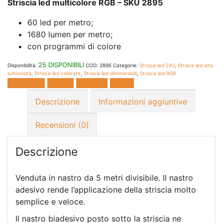
Striscia led multicolore RGB – SKU 2895
60 led per metro;
1680 lumen per metro;
con programmi di colore
25 DISPONIBILI
Disponibilità:
COD:
2895
Categorie:
Strisce led 24V
,
Strisce led alta
luminosità
,
Strisce led colorate
,
Strisce led dimmerabili
,
Strisce led RGB
Facebook
Twitter
LinkedIn
E-mail
Descrizione
Informazioni aggiuntive
Recensioni (0)
Descrizione
Venduta in nastro da 5 metri divisibile. Il nastro
adesivo rende l’applicazione della striscia molto
semplice e veloce.
Il nastro biadesivo posto sotto la striscia ne