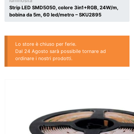
luminosità
Strip LED SMD5050, colore 3in1+RGB, 24W/m,
bobina da 5m, 60 led/metro – SKU2895
Lo store è chiuso per ferie.
Dal 24 Agosto sarà possibile tornare ad
ordinare i nostri prodotti.