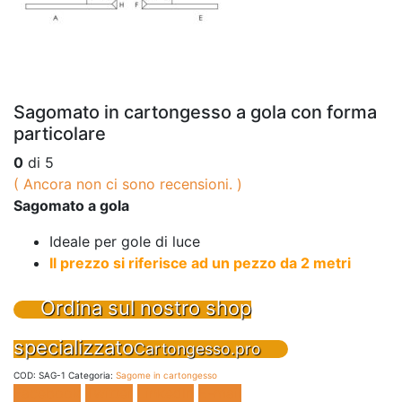
Sagomato in cartongesso a gola con forma
particolare
0
di 5
( Ancora non ci sono recensioni. )
Sagomato a gola
Ideale per gole di luce
Il prezzo si riferisce ad un pezzo da 2 metri
Ordina sul nostro shop
specializzato
Cartongesso.pro
COD:
SAG-1
Categoria:
Sagome in cartongesso
Facebook
Twitter
LinkedIn
E-mail