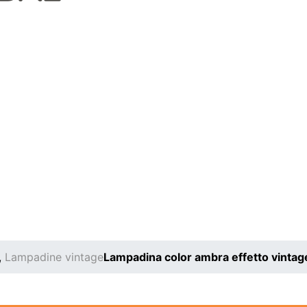
,
Lampadine vintage
Lampadina color ambra effetto vint