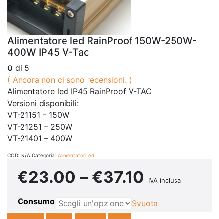
Alimentatore led RainProof 150W-250W-
400W IP45 V-Tac
0
di 5
( Ancora non ci sono recensioni. )
Alimentatore led IP45 RainProof V-TAC
Versioni disponibili:
VT-21151 – 150W
VT-21251 – 250W
VT-21401 – 400W
COD:
N/A
Categoria:
Alimentatori led
€
23.00
–
€
37.10
IVA inclusa
Consumo
Svuota
Facebook
Twitter
LinkedIn
E-mail