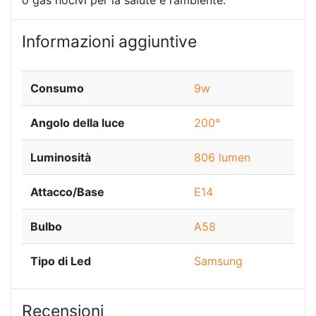
o gas nocivi per la salute e l’ambiente.
Informazioni aggiuntive
Consumo
9w
Angolo della luce
200°
Luminosità
806 lumen
Attacco/Base
E14
Bulbo
A58
Tipo di Led
Samsung
Recensioni